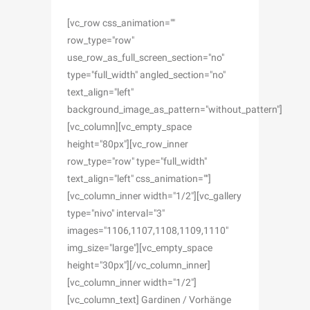
[vc_row css_animation=""
row_type="row"
use_row_as_full_screen_section="no"
type="full_width" angled_section="no"
text_align="left"
background_image_as_pattern="without_pattern"]
[vc_column][vc_empty_space
height="80px"][vc_row_inner
row_type="row" type="full_width"
text_align="left" css_animation=""]
[vc_column_inner width="1/2"][vc_gallery
type="nivo" interval="3"
images="1106,1107,1108,1109,1110"
img_size="large"][vc_empty_space
height="30px"][/vc_column_inner]
[vc_column_inner width="1/2"]
[vc_column_text] Gardinen / Vorhänge