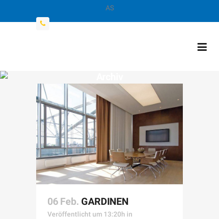
AS
069 / 560 4007-0
Archiv
06 Feb.
GARDINEN
Veröffentlicht um 13:20h
in