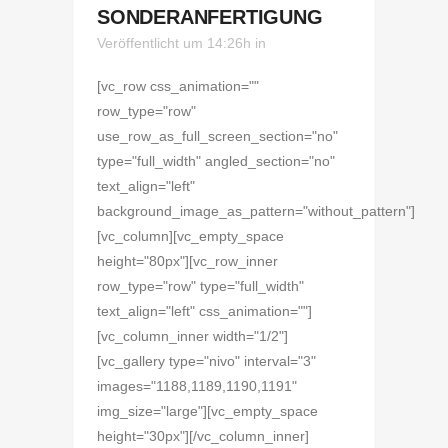
SONDERANFERTIGUNG
Veröffentlicht um 14:26h
in
[vc_row css_animation=""
row_type="row"
use_row_as_full_screen_section="no"
type="full_width" angled_section="no"
text_align="left"
background_image_as_pattern="without_pattern"]
[vc_column][vc_empty_space
height="80px"][vc_row_inner
row_type="row" type="full_width"
text_align="left" css_animation=""]
[vc_column_inner width="1/2"]
[vc_gallery type="nivo" interval="3"
images="1188,1189,1190,1191"
img_size="large"][vc_empty_space
height="30px"][/vc_column_inner]