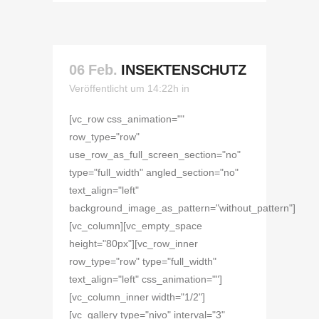
06 Feb.
INSEKTENSCHUTZ
Veröffentlicht um 14:22h
in
[vc_row css_animation=""
row_type="row"
use_row_as_full_screen_section="no"
type="full_width" angled_section="no"
text_align="left"
background_image_as_pattern="without_pattern"]
[vc_column][vc_empty_space
height="80px"][vc_row_inner
row_type="row" type="full_width"
text_align="left" css_animation=""]
[vc_column_inner width="1/2"]
[vc_gallery type="nivo" interval="3"