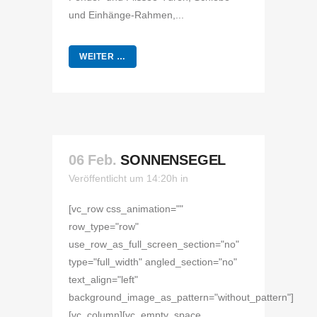
und Einhänge-Rahmen,...
WEITER …
06 Feb.
SONNENSEGEL
Veröffentlicht um 14:20h
in
[vc_row css_animation=""
row_type="row"
use_row_as_full_screen_section="no"
type="full_width" angled_section="no"
text_align="left"
background_image_as_pattern="without_pattern"]
[vc_column][vc_empty_space