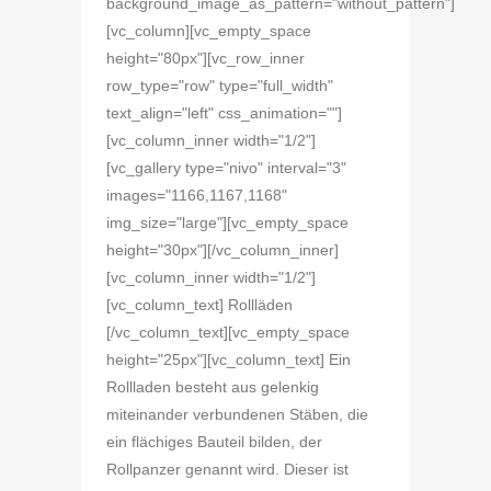
background_image_as_pattern="without_pattern"]
[vc_column][vc_empty_space
height="80px"][vc_row_inner
row_type="row" type="full_width"
text_align="left" css_animation=""]
[vc_column_inner width="1/2"]
[vc_gallery type="nivo" interval="3"
images="1166,1167,1168"
img_size="large"][vc_empty_space
height="30px"][/vc_column_inner]
[vc_column_inner width="1/2"]
[vc_column_text] Rollläden
[/vc_column_text][vc_empty_space
height="25px"][vc_column_text] Ein
Rollladen besteht aus gelenkig
miteinander verbundenen Stäben, die
ein flächiges Bauteil bilden, der
Rollpanzer genannt wird. Dieser ist