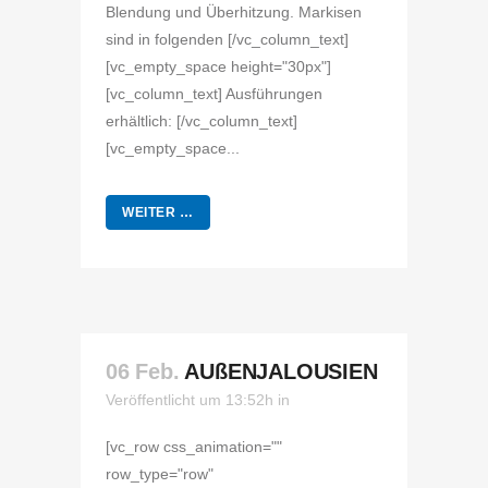
Blendung und Überhitzung. Markisen
sind in folgenden [/vc_column_text]
[vc_empty_space height="30px"]
[vc_column_text] Ausführungen
erhältlich: [/vc_column_text]
[vc_empty_space...
WEITER …
06 Feb.
AUßENJALOUSIEN
Veröffentlicht um 13:52h
in
[vc_row css_animation=""
row_type="row"