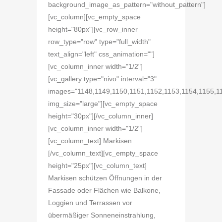
background_image_as_pattern="without_pattern"]
[vc_column][vc_empty_space
height="80px"][vc_row_inner
row_type="row" type="full_width"
text_align="left" css_animation=""]
[vc_column_inner width="1/2"]
[vc_gallery type="nivo" interval="3"
images="1148,1149,1150,1151,1152,1153,1154,1155,1
img_size="large"][vc_empty_space
height="30px"][/vc_column_inner]
[vc_column_inner width="1/2"]
[vc_column_text] Markisen
[/vc_column_text][vc_empty_space
height="25px"][vc_column_text]
Markisen schützen Öffnungen in der
Fassade oder Flächen wie Balkone,
Loggien und Terrassen vor
übermäßiger Sonneneinstrahlung,