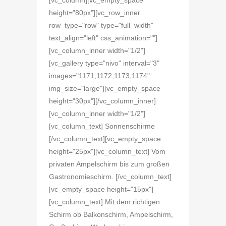
[vc_column][vc_empty_space
height="80px"][vc_row_inner
row_type="row" type="full_width"
text_align="left" css_animation=""]
[vc_column_inner width="1/2"]
[vc_gallery type="nivo" interval="3"
images="1171,1172,1173,1174"
img_size="large"][vc_empty_space
height="30px"][/vc_column_inner]
[vc_column_inner width="1/2"]
[vc_column_text] Sonnenschirme
[/vc_column_text][vc_empty_space
height="25px"][vc_column_text] Vom
privaten Ampelschirm bis zum großen
Gastronomieschirm. [/vc_column_text]
[vc_empty_space height="15px"]
[vc_column_text] Mit dem richtigen
Schirm ob Balkonschirm, Ampelschirm,