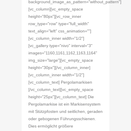
background_image_as_pattern="without_pattern"]
[vc_column][vc_empty_space
height="80px"][vc_row_inner
row_type="row" type="full_width"
text_align="left" css_animation=""]
[vc_column_inner width="1/2"]
[vc_gallery type="nivo" interval="3"
images="1160,1161,1162,1163,1164"
img_size="large"][vc_empty_space
height="30px"][/vc_column_inner]
[vc_column_inner width="1/2"]
[vc_column_text] Pergolamarkisen
[/vc_column_text][vc_empty_space
height="25px"][vc_column_text] Die
Pergolamarkise ist ein Markisensystem
mit Stützpfosten und seitlichen, geraden
oder gebogenen Führungsschienen.
Dies ermöglicht größere