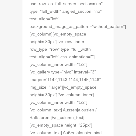
use_row_as_full_screen_section="no"
type="full_width" angled_section="no"
text_align="left"
background_image_as_pattern="without_pattern"]
[vc_column][vc_empty_space
height="80px"][vc_row_inner
row_type="row" type="full_width"
text_align="left" css_animation=""]
[vc_column_inner width="1/2"]
[vc_gallery type="nivo" interval="3"
images="1142,1143,1144,1145,1146"
img_size="large"][vc_empty_space
height="30px"][/vc_column_inner]
[vc_column_inner width="1/2"]
[vc_column_text] Aussenjalousien /
Raffstoren [/vc_column_text]
[vc_empty_space height="25px"]
[vc_column_text] Außenjalousien sind