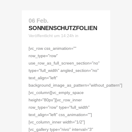
06 Feb.
SONNENSCHUTZFOLIEN
Veröffentlicht um 14:24h
in
[vc_row css_animation=""
row_type="row"
use_row_as_full_screen_section="no"
type="full_width" angled_section="no"
text_align="left"
background_image_as_pattern="without_pattern"]
[vc_column][vc_empty_space
height="80px"][vc_row_inner
row_type="row" type="full_width"
text_align="left" css_animation=""]
[vc_column_inner width="1/2"]
[vc_gallery type="nivo" interval="3"