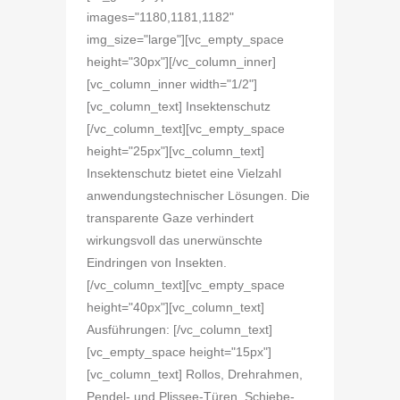
images="1180,1181,1182"
img_size="large"][vc_empty_space
height="30px"][/vc_column_inner]
[vc_column_inner width="1/2"]
[vc_column_text] Insektenschutz
[/vc_column_text][vc_empty_space
height="25px"][vc_column_text]
Insektenschutz bietet eine Vielzahl
anwendungstechnischer Lösungen. Die
transparente Gaze verhindert
wirkungsvoll das unerwünschte
Eindringen von Insekten.
[/vc_column_text][vc_empty_space
height="40px"][vc_column_text]
Ausführungen: [/vc_column_text]
[vc_empty_space height="15px"]
[vc_column_text] Rollos, Drehrahmen,
Pendel- und Plissee-Türen, Schiebe-