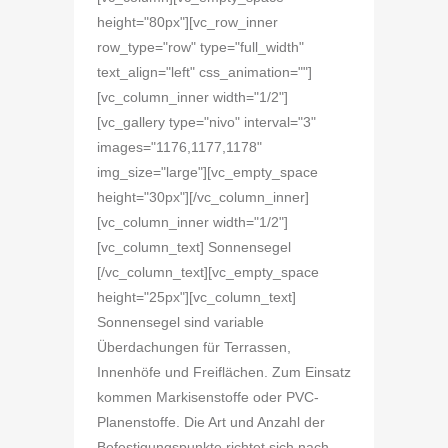
height="80px"][vc_row_inner
row_type="row" type="full_width"
text_align="left" css_animation=""]
[vc_column_inner width="1/2"]
[vc_gallery type="nivo" interval="3"
images="1176,1177,1178"
img_size="large"][vc_empty_space
height="30px"][/vc_column_inner]
[vc_column_inner width="1/2"]
[vc_column_text] Sonnensegel
[/vc_column_text][vc_empty_space
height="25px"][vc_column_text]
Sonnensegel sind variable
Überdachungen für Terrassen,
Innenhöfe und Freiflächen. Zum Einsatz
kommen Markisenstoffe oder PVC-
Planenstoffe. Die Art und Anzahl der
Befestigungspunkte richtet sich nach