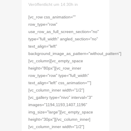
Veröffentlicht um 14:30h
in
[vc_row css_animation=""
row_type="row"
use_row_as_full_screen_section="no"
type="full_width" angled_section="no"
text_align="left"
background_image_as_pattern="without_pattern"]
[vc_column][vc_empty_space
height="80px"][vc_row_inner
row_type="row" type="full_width"
text_align="left" css_animation=""]
[vc_column_inner width="1/2"]
[vc_gallery type="nivo" interval="3"
images="1194,1193,1407,1196"
img_size="large"][vc_empty_space
height="30px"][/vc_column_inner]
[vc_column_inner width="1/2"]